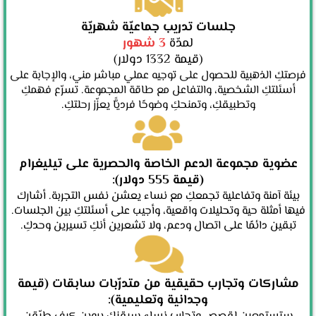
جلسات تدريب جماعيّة شهريّة
لمدّة
3 شهور
(قيمة 1332 دولار)
فرصتكِ الذهبية للحصول على توجيه عملي مباشر مني، والإجابة على
أسئلتكِ الشخصية، والتفاعل مع طاقة المجموعة. تسرّع فهمكِ
وتطبيقكِ، وتمنحكِ وضوحًا فرديًّا يعزّز رحلتكِ.
عضوية مجموعة الدعم الخاصة والحصرية على تيليغرام
(قيمة 555 دولار):
بيئة آمنة وتفاعلية تجمعكِ مع نساء يعشن نفس التجربة. أشارك
فيها أمثلة حية وتحليلات واقعية، وأجيب على أسئلتكِ بين الجلسات.
تبقين دائمًا على اتصال ودعم، ولا تشعرين أنكِ تسيرين وحدكِ.
مشاركات وتجارب حقيقية من متدرّبات سابقات (قيمة
وجدانية وتعليمية):