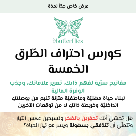
عرض خاص جدّاً لمدّة
كورس احتراف الطّرق
الخمسة
مفاتيح سرّية لفهم ذاتك، تعزيز علاقاتك، وجذب
الوفرة المالية
لبناء حياة مهنيّة وعاطفيّة متزنة تنبع من بوصلتكِ
الداخليّة وخريطة ذاتكِ لا من توقعات الآخرين
هل تحسّي أنك
تحفرين بالصّخر
وتسبحين عكس التيار
وتتمنّي أن
تتدّفقي بسهولة
ويسر مع تيار الحياة؟