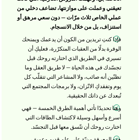
تعيقني وعملت على موازنتها، تضاعف دخلي من
عملي الخاص ثلاث مرّات — دون سعي مرهق أو
استنزاف، بل من خلال الانسجام.
فإذا كنتِ تريدين من الكون أن يدعمك ويمنحك
الوفرة بدلًا من العقبات المتكرّرة، فعليكِ أن
تسيري في الطريق الذي اختارته روحك قبل
تجسّدك في هذه الحياة — لا طريق العقل وما
تظنّين أنه صائب، ولا المشاعر التي تتقلّب كل
يوم وتفقدكِ الاتّزان، ولا برمجات المجتمع التي
تُبعدك عن ذاتك الحقيقية.
وهنا تحديدًا تأتي أهمية الطرق الخمسة — فهي
أسرع وأسهل وسيلة لاكتشاف الطاقات التي
اختارت روحك أن تتّسق معها قبل التجسّد.
هذه المعرفة مبنيّة على علمٍ قديمٍ وعميق،