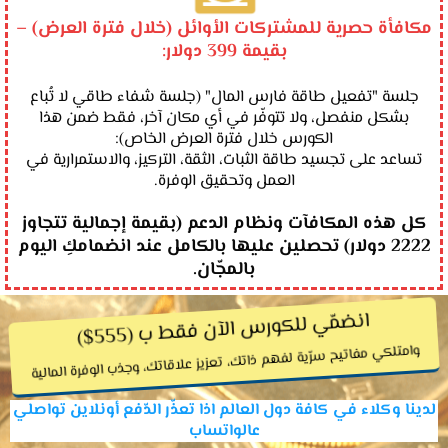
مكافأة حصرية للمشتركات الأوائل (خلال فترة العرض) –
بقيمة 399 دولار:
جلسة "تفعيل طاقة فارس المال" (جلسة شفاء طاقي لا تُباع
بشكل منفصل، ولا تتوفّر في أي مكان آخر، فقط ضمن هذا
الكورس خلال فترة العرض الخاص):
تساعد على تجسيد طاقة الثبات، الثقة، التركيز، والاستمرارية في
العمل وتحقيق الوفرة.
كل هذه المكافآت ونظام الدعم (بقيمة إجمالية تتجاوز
2222 دولار) تحصلين عليها بالكامل عند انضمامكِ اليوم
بالمجّان.
انضمّي للكورس الآن فقط ب (555$)
وامتلكي مفاتيح سرّية لفهم ذاتك، تعزيز علاقاتك، وجذب الوفرة المالية
لدينا وكلاء في كافة دول العالم اذا تعذّر الدّفع أونلاين تواصلي
عالواتساب