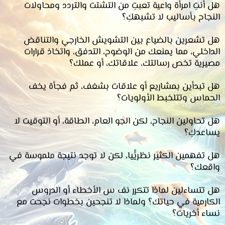
هل أنتِ امرأة واعية تعبتِ من التشتت والتردد ومحاولات
النجاح بأساليب لا تشبهكِ؟
هل تشعرين بالضياع بين التشويش الخارجي والتناقض
الداخلي، مما يمنعك من الوضوح، التدفق، واتخاذ قرارات
مصيرية تخص رسالتك، علاقاتك، أو عملك؟
هل تبدأين بمشاريع أو علاقات بشغف، ثم فجأة يخف
الحماس وتتلخبط الأولويات؟
هل تحاولين النجاح، لكن الجو العام، الطاقة، أو التوقيت لا
يساعدكِ؟
هل تفهمين الكثير نظريًًيا، لكن لا توجد نتيجة ملموسة في
واقعك؟
هل تتساءلين لماذا تتكرر نف س الأخطاء أو الدروس
الكارمية في حياتك؟ ولماذا لا تنجحين بخطوات نجحت مع
نساء أخريات؟