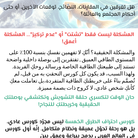
هل تغرقين في المقارنات، النصائح، توقعات الآخرين، أو حتى
أحكام المجتمع والعائلة؟
المشكلة ليست فقط "تشتت" أو "عدم تركيز"... المشكلة
أعمق!
والمشكلة الحقيقية؟ أنّكِ لا تفهمين نفسكِ بنسبة 100٪ على
المستوى الطاقي العميق , تفتقرين إلى بوصلة داخلية واضحة
تستند إلى طبيعتكِ الطاقية الخاصة ورسالة روحكِ الفريدة.
ولهذا السبب، قد يكون كل كورس التحقتِ به من قبل، لم
تُصمَّم بناءً على خريطتكِ الطاقية المتفردة،بل تعاملت معكِ
كأنكِ شخص عادي، لا كروح ذات بصمة مميزة.
حان الوقت لتكسري حلقة التشويش وتكتشفي بوصلتكِ
الحقيقية وخريطتكِ للنجاح!
كورس احتراف الطرق الخمسة
ليس مجرّد كورس عادي،
بل هو رحلة تحوّل عميقة ونظام متكامل. إنّه أول كورس
في العالم العربي يدمج ببراعة وعمق بين