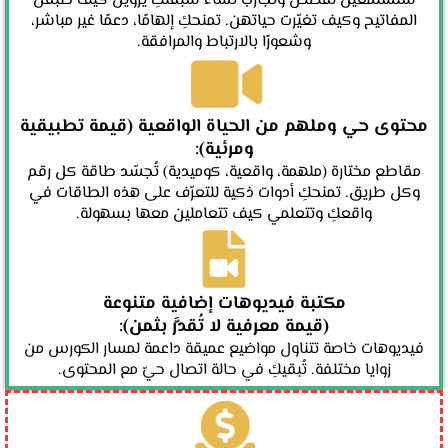
ستستمعين لقصص وتجارب نساء سبقنكِ يروين كيف طبّقن
المفاتيح وكيف تغيّرت حياتهن. تمنحكِ إلهامًا، دعمًا غير مباشر،
وشعورًا بالارتباط والمرافقة.
محتوى حي وملهم من الحياة الواقعية (قيمة تطبيقية
ومرئية):
مقاطع مختارة (ملهمة، واقعية، كوميدية) تُجسّد طاقة كل رقم
وكل طريق. تمنحكِ أدوات ذكية للتعرّف على هذه الطاقات في
واقعكِ وتتعلمي كيف تتعاملين معها بسهولة.
مكتبة فيديوهات إضافية متنوعة
(قيمة معرفية لا تُقدَّر بثمن):
فيديوهات خاصة تتناول مواضيع عميقة داعمة لمسار الكورس من
زوايا مختلفة. تُبقيكِ في حالة اتصال حيّ مع المحتوى.