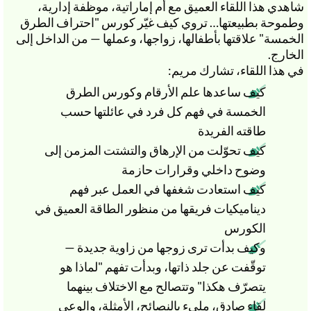
شاهدي هذا اللقاء العميق مع أم إماراتية، موظفة إدارية،
وطموحة بطبيعتها… تروي كيف غيّر كورس "احتراف الطرق
الخمسة" علاقتها بأطفالها، زواجها، وعملها — من الداخل إلى
الخارج.
في هذا اللقاء، تشارك مريم:
كيف ساعدها علم الأرقام وكورس الطرق
الخمسة في فهم كل فرد في عائلتها حسب
طاقته الفريدة
كيف تحوّلت من الإرهاق والتشتت المزمن إلى
وضوح داخلي وقرارات حازمة
كيف استعادت شغفها في العمل عبر فهم
ديناميكيات فريقها من منظور الطاقة العميق في
الكورس
وكيف بدأت ترى زوجها من زاوية جديدة —
توقّفت عن جلد ذاتها، وبدأت تفهم "لماذا هو
يتصرّف هكذا" وتتصالح مع الاختلاف بينهما
لقاء صادق، مليء بالنصائح، الأمثلة، والوعي