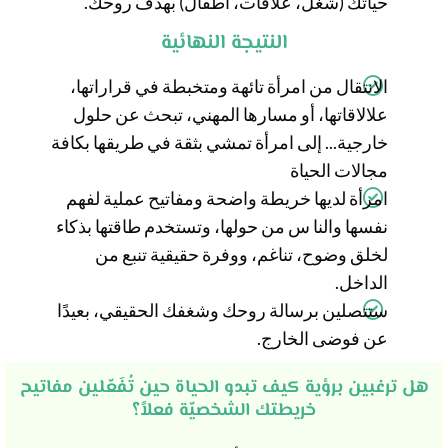
حياتك (شغل، علاقات، أطفال) بهدف روحك.
النتيجة النهائية
الانتقال من امرأة تائهة ومتخبطة في قراراتها،
علالاقاتها، أو مسارها المهني، تبحث عن حلول
خارجية... إلى امرأة تمشي بثقة في طريقها بكافة
مجالات الحياة
امرأة لديها خريطة واضحة ومفاتيح عملية لفهم
نفسها والنا س من حولها، وتستخدم طاقتها بذكاء
لخلق وضوح، تناغم، ووفرة حقيقية تنبع من
الداخل.
ستتصلين برسالة روحك وشغفك الحقيقي، بعيدًا
عن فوضى الخارج.
هل ترغبين برؤية كيف تبدو الحياة حين تُفَعّلين مفاتيح
خريطتك الشخصيّة فعلاً؟