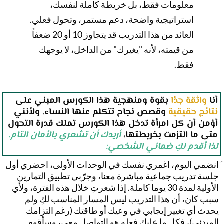
معلومات فقط، بل خريطة كاملة لنفسك،
استراتيجية واضحة، دعم مستمر، وتحول فعلي.
العائد من هذا التدريب قد يتجاوز 10 أو 20 ضعفاً
من قيمته، لأنه "يغيرك" من الداخل، لا يوجهك
فقط.
أنا
واثقة جدًا
بقوة ومنهجية هذا الكورس المبني على
نتائج حقيقية
وقصص نجاح تتكلم عنها النساء. ولأنني
أؤمن أن كل امرأة تدخل هذا الكورس تملك قدرة التحول
متى ما التزمت بخريطتها،
أريدك أن تشعري بالأمان
التام.
لذا أقدم لكِ ضماني
الشخصي:
َانضمي اليوم، اغمري نفسك في الوحدات الأولى، احضري أول
جلسة تدريب جماعية مباشرة معنا، وجرّبي تطبيق التمارين
الأولية لمدة 30 يوما كاملة. إذا شعرتِ خلال هذه الفترة، ولأي
سبب كان، أن هذا التدريب ليس المسار المناسب لكِ ولم
يحدث أي تغيير إيجابي في وعيك أو طاقتك (رغم التزامك
المبدئي)، فكل ما عليكِ فعله هو التواصل معي، وسأقوم