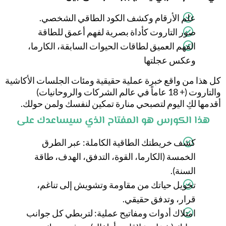
علم الأرقام وكشف الكود الطاقي الشخصي.
صور التاروت كأداة بصرية لفهم أعمق للطاقة
الفهم العميق لطاقات الحيوات السابقة، الكارما،
وعكس عجلتها
كل هذا من واقع خبرة عملية حقيقية ومئات الجلسات الأكاشية
والتاروت (+ 18 عاماً في عالم الشركات والروحانيات)
أقدمها لكِ اليوم لتصبحي منارة تمكين لنفسك ولمن حولك.
هذا الكورس هو المفتاح الذي سيساعدك على
كشف خريطتك الطاقية الكاملة: عبر الطرق
الخمسة (الكارما، القوة، التدفق، الهدف، طاقة
السنة).
تحويل حياتك من مقاومة وتشويش إلى تناغم،
قرار، وتدفق حقيقي.
امتلاك أدوات ومفاتيح عملية: لتربطي كل جوانب