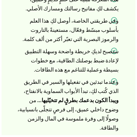
يكشف لكِ مفاتيح رسالتك ومسارك الأصلي.
وفي طريقتي الخاصة، أوصل لكِ هذا العلم
بأسلوب مبسّط وفعّال، مستعينةً بالتاروت
والرموز البصرية التي تعبّر أكثر من ألف كلمة.
ستصبح لديكِ خريطة واضحة وسهلة التطبيق
لإعادة ضبط بوصلتك الطاقية، مع خطوات
بسيطة وعملية للتناغم مع هذه الطاقات.
وعندما تبدئين في تفعيلها والسير في الطريق
الذي كُتب لكِ، تبدأ الأبواب السماوية بالانفتاح،
ويبدأ الكون بدعمك بطرقٍ لم تتخيّليها…
من
وضوح داخلي عميق، إلى فرصٍ تتجلّى بانسيابية،
وصولًا إلى وفرة ملموسة في المال والزمن
والطاقة.